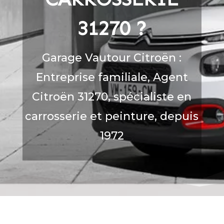
31270
?
Garage Vautour Citroën :
Entreprise familiale, Agent
Citroën 31270, spécialiste en
carrosserie et peinture, depuis
1972