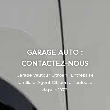
GARAGE AUTO :
CONTACTEZ-NOUS
Garage Vautour Citroën : Entreprise
familiale, Agent Citroën à Toulouse
depuis 1972