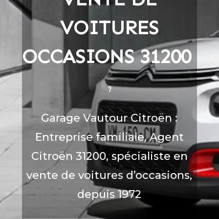
VOITURES
OCCASIONS
31200
?
Garage Vautour Citroën :
Entreprise familiale, Agent
Citroën
31200
, spécialiste en
vente de voitures d’occasions,
depuis 1972