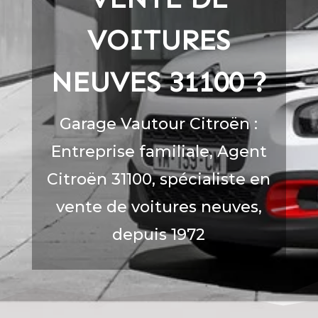
VOITURES
NEUVES
31100
?
Garage Vautour Citroën :
Entreprise familiale, Agent
Citroën
31100
, spécialiste en
vente de voitures neuves,
depuis 1972