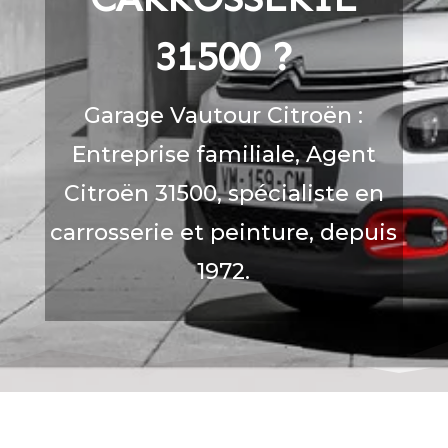
31500
?
Garage Vautour Citroën :
Entreprise familiale, Agent
Citroën 31500, spécialiste en
carrosserie et peinture, depuis
1972.